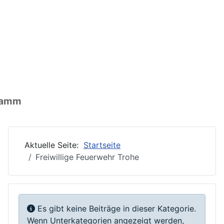
nen: Ort
ormationen: Wirtschaft
ationen: Vereine
gramm
Aktuelle Seite:
Startseite
Freiwillige Feuerwehr Trohe
Information
Es gibt keine Beiträge in dieser Kategorie.
Wenn Unterkategorien angezeigt werden,