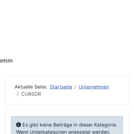
nen: Ort
ormationen: Wirtschaft
ationen: Vereine
gramm
Aktuelle Seite:
Startseite
Unternehmen
CURSOR
Information
Es gibt keine Beiträge in dieser Kategorie.
Wenn Unterkategorien angezeigt werden,