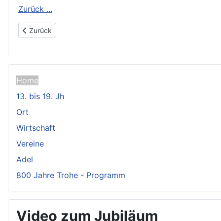
Zurück ...
Vorheriger Beitrag: Trohe in frühen Urkunden
Zurück
Home
13. bis 19. Jh
Ort
Wirtschaft
Vereine
Adel
800 Jahre Trohe - Programm
Video zum Jubiläum