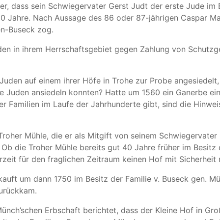
r, dass sein Schwiegervater Gerst Judt der erste Jude im B
50 Jahre. Nach Aussage des 86 oder 87-jährigen Caspar M
en-Buseck zog.
uden in ihrem Herrschaftsgebiet gegen Zahlung von Schutzg
 Juden auf einem ihrer Höfe in Trohe zur Probe angesiedel
ohe Juden ansiedeln konnten? Hatte um 1560 ein Ganerbe ei
er Familien im Laufe der Jahrhunderte gibt, sind die Hinwe
Troher Mühle, die er als Mitgift von seinem Schwiegervater 
Ob die Troher Mühle bereits gut 40 Jahre früher im Besitz 
rzeit für den fraglichen Zeitraum keinen Hof mit Sicherheit
auft um dann 1750 im Besitz der Familie v. Buseck gen. Mü
zurückkam.
Münch’schen Erbschaft berichtet, dass der Kleine Hof in 