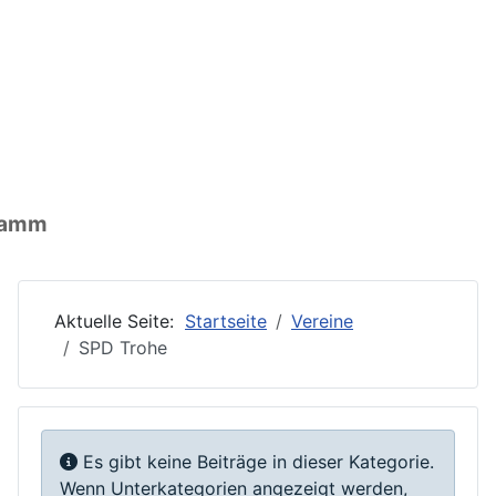
nen: Ort
ormationen: Wirtschaft
ationen: Vereine
gramm
Aktuelle Seite:
Startseite
Vereine
SPD Trohe
Information
Es gibt keine Beiträge in dieser Kategorie.
Wenn Unterkategorien angezeigt werden,