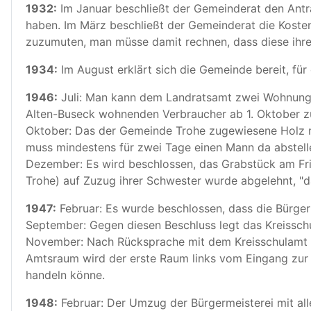
1932:
Im Januar beschließt der Gemeinderat den Antra
haben. Im März beschließt der Gemeinderat die Kosten 
zuzumuten, man müsse damit rechnen, dass diese ihre
1934:
Im August erklärt sich die Gemeinde bereit, für
1946:
Juli: Man kann dem Landratsamt zwei Wohnungen
Alten-Buseck wohnenden Verbraucher ab 1. Oktober z
Oktober: Das der Gemeinde Trohe zugewiesene Holz mu
muss mindestens für zwei Tage einen Mann da abstell
Dezember: Es wird beschlossen, das Grabstück am Fried
Trohe) auf Zuzug ihrer Schwester wurde abgelehnt, "da
1947:
Februar: Es wurde beschlossen, dass die Bürgerm
September: Gegen diesen Beschluss legt das Kreissch
November: Nach Rücksprache mit dem Kreisschulamt wi
Amtsraum wird der erste Raum links vom Eingang zur
handeln könne.
1948:
Februar: Der Umzug der Bürgermeisterei mit all