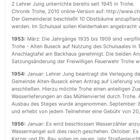
2 Lehrer Jung unterrichte bereits seit 1945 in Trohe.
Chronik Trohe, 2010 online-Version auf: http://www.ch
Der Gemeinderat beschließt 10 Obstbäume anzupflanze
werden. Im Schulsaal sollen Kleiderhaken angebracht
1953:
März: Die Jahrgänge 1935 bis 1909 sind verpflic
Trohe - Alten Buseck auf Nutzung des Schulsaales in T
Anschlagtafel am Backhaus genehmigt. Die beiden Ans
Satzungsänderung der Freiwilligen Feuerwehr Trohe 
1954:
Januar: Lehrer Jung beantragt die Verlegung d
Gemeinde Alten-Buseck einen Antrag auf Lieferung v
anschließen. Hierzu möchte Trohe einen anteiligen Z
Wasserlieferungen an das Mühlenviertel durch Trohe.
Ausbau des Steges wurde angenommen. September: E
und erhebt von jedem Teilnehmer eine Gebühr von 20
1956:
Januar: Es wird beschlossen Wasserzähler anzus
Wassermangel soll dies rasch geschehen. Oktober: E
Katzer und Ph. Rau sollen im neuen Jahr Straßenleuc