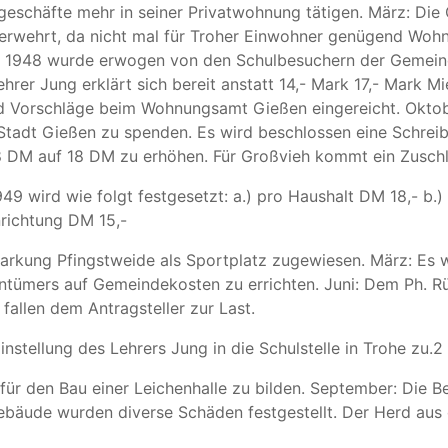
tgeschäfte mehr in seiner Privatwohnung tätigen. März: Di
rwehrt, da nicht mal für Troher Einwohner genügend Wohnr
r 1948 wurde erwogen von den Schulbesuchern der Gemeind
er Jung erklärt sich bereit anstatt 14,- Mark 17,- Mark Mie
nd Vorschläge beim Wohnungsamt Gießen eingereicht. Okto
e Stadt Gießen zu spenden. Es wird beschlossen eine Schrei
 DM auf 18 DM zu erhöhen. Für Großvieh kommt ein Zuschla
 wird wie folgt festgesetzt: a.) pro Haushalt DM 18,- b.) f
nrichtung DM 15,-
markung Pfingstweide als Sportplatz zugewiesen. März: Es
entümers auf Gemeindekosten zu errichten. Juni: Dem Ph. R
allen dem Antragsteller zur Last.
stellung des Lehrers Jung in die Schulstelle in Trohe zu.2
ür den Bau einer Leichenhalle zu bilden. September: Die B
bäude wurden diverse Schäden festgestellt. Der Herd aus d