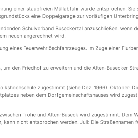
ung einer staubfreien Müllabfuhr wurde entsprochen. Sie so
rundstücks eine Doppelgarage zur vorläufigen Unterbring
ründenden Schulverband Buseckertal anzuschließen, wenn d
dem neuen angerechnet wird.
ung eines Feuerwehrlöschfahrzeuges. Im Zuge einer Flurbe
, um den Friedhof zu erweitern und die Alten-Busecker Str
 Volkshochschule zugestimmt (siehe Dez. 1966). Oktober: D
platzes neben dem Dorfgemeinschaftshauses wird zugest
wischen Trohe und Alten-Buseck wird zugestimmt. Dem Wu
n, kann nicht entsprochen werden. Juli: Die Straßennamen 