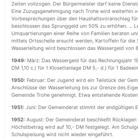
Zeiten vollzogen. Der Bürgermeister darf keine Diens
Eine Zuzugsgenehmigung nach Trohe wird weiterhin ve
Vorbesprechungen über den Haushaltsvoranschlag fü
beschlossen das Sprunggeld um 50% zu erhöhen. ... Lehr
Umquartierungen einer Reihe von Familien beraten u
mittels Ortsschelle ersucht werden, Kartoffeln für di
Wasserleitung wird beschlossen das Wassergeld von 8
1949:
März: Das Wassergeld für das Rechnungsjahr 1949
DM 1,10 c.) für 1 Klosettanlage DM 5,- d.) für 1 Badeei
1950:
Februar: Der Jugend wird ein Teilstück der Ge
Anschlüsse der Wasserleitung bis zur Grenze des Eig
Gemeinde Trohe genehmigt. Etwa entstehende Kosten f
1951:
Juni: Der Gemeinderat stimmt der endgültigen Ein
1952:
August: Der Gemeinderat beschließt Rücklagen f
Höchstbetrag wird auf 10,- DM festgelegt. Am Schulge
Schulspeisung wird nicht wieder eingeführt.