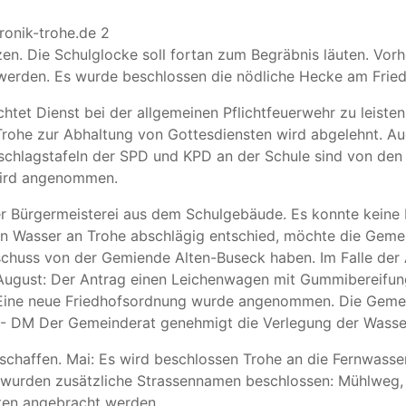
ronik-trohe.de 2
n. Die Schulglocke soll fortan zum Begräbnis läuten. Vor
 werden. Es wurde beschlossen die nödliche Hecke am Fried
htet Dienst bei der allgemeinen Pflichtfeuerwehr zu leisten
rohe zur Abhaltung von Gottesdiensten wird abgelehnt. Augu
chlagstafeln der SPD und KPD an der Schule sind von den 
wird angenommen.
er Bürgermeisterei aus dem Schulgebäude. Es konnte keine
on Wasser an Trohe abschlägig entschied, möchte die Geme
uschuss von der Gemiende Alten-Buseck haben. Im Falle der
 August: Der Antrag einen Leichenwagen mit Gummibereifung
ine neue Friedhofsordnung wurde angenommen. Die Gemein
,- DM Der Gemeinderat genehmigt die Verlegung der Wasser
chaffen. Mai: Es wird beschlossen Trohe an die Fernwasse
s wurden zusätzliche Strassennamen beschlossen: Mühlweg,
hten angebracht werden.